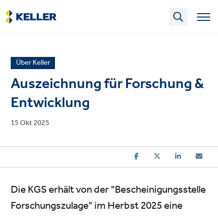
Skip
to
main
content
News
Über Keller
article
Auszeichnung für Forschung &
category
Entwicklung
Published
15 Okt 2025
on
Die KGS erhält von der "Bescheinigungsstelle
Forschungszulage" im Herbst 2025 eine