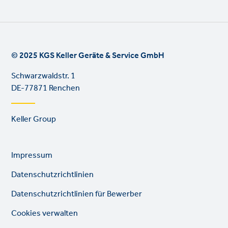
© 2025 KGS Keller Geräte & Service GmbH
Schwarzwaldstr. 1
DE-77871 Renchen
Footer
Keller Group
links
Legal
So
Impressum
links
lin
Datenschutzrichtlinien
Datenschutzrichtlinien für Bewerber
Cookies verwalten